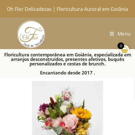
Oh Flor Delicadezas | Floricultura Autoral em Goiânia
Home
Catálogo Completo
Blog
Ocasiões
Ateliê
Sobre
Aprendendo
Contato
Entregas
Menu
0
Floricultura contemporânea em Goiânia, especializada em
arranjos desconstruidos, presentes afetivos, buquês
personalizados e cestas de brunch.
Encantando desde 2017 .