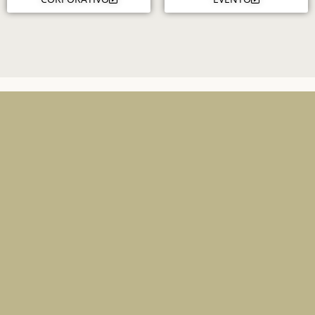
Direto
Tel:
(62) 98142-3008
Email:
ohflordelicadezas@g
mail.com