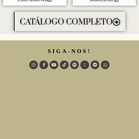
CATÁLOGO COMPLETO
SIGA-NOS!
Horário
Endereço
Seg a Sex 9h às 17h.
R. 120, 252 – St. Sul,
Goiânia – GO, 74085-450
Sáb 9h as 12h.