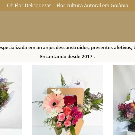
Oh Flor Delicadezas | Floricultura Autoral em Goiânia
Home
Catálogo Completo
Blog
Ocasiões
Ateliê
Sobre
Aprendendo
Contato
Entregas
specializada em arranjos desconstruidos, presentes afetivos, 
Encantando desde 2017 .