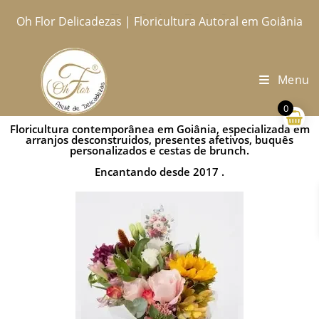
Oh Flor Delicadezas | Floricultura Autoral em Goiânia
Home
Catálogo Completo
Blog
Ocasiões
Ateliê
Sobre
Aprendendo
Contato
Entregas
Menu
0
Floricultura contemporânea em Goiânia, especializada em
arranjos desconstruidos, presentes afetivos, buquês
personalizados e cestas de brunch.
Encantando desde 2017 .