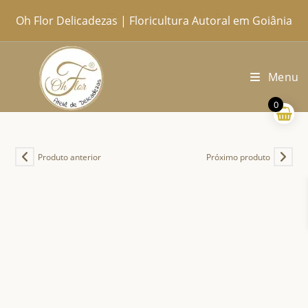
Ir
Oh Flor Delicadezas | Floricultura Autoral em Goiânia
Home
Catálogo Completo
Blog
Ocasiões
Ateliê
Sobre
Aprendendo
Contato
Entregas
para
o
conteúdo
Menu
0
Produto anterior
Próximo produto