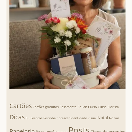
Cartões
Cartões gratuitos
Casamento
Collab
Curso
Curso Florista
Dicas
Natal
Eu
Eventos
Feirinha florescer
Identidade visual
Noivas
Posts
Papelaria
Para você
Tipos de arranjos