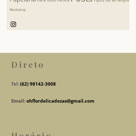
Parceria
Workshop
Instagram
Direto
Tel:
(62) 98142-3008
Email:
ohflordelicadezas@gmail.com
Horário