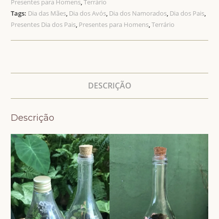
Presentes para Homens
,
Terrário
Tags:
Dia das Mães
,
Dia dos Avós
,
Dia dos Namorados
,
Dia dos Pais
,
Presentes Dia dos Pais
,
Presentes para Homens
,
Terrário
DESCRIÇÃO
Descrição