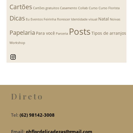
Cartões
Cartões gratuitos
Casamento
Collab
Curso
Curso Florista
Dicas
Natal
Eu
Eventos
Feirinha florescer
Identidade visual
Noivas
Posts
Papelaria
Para você
Tipos de arranjos
Parceria
Workshop
Instagram
Direto
Tel:
(62) 98142-3008
Email:
ohflordelicadezas@gmail.com