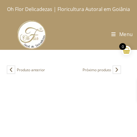
Ir
Oh Flor Delicadezas | Floricultura Autoral em Goiânia
Home
Catálogo Completo
Blog
Ocasiões
Ateliê
Sobre
Aprendendo
Contato
Entregas
para
o
conteúdo
Menu
0
Produto anterior
Próximo produto