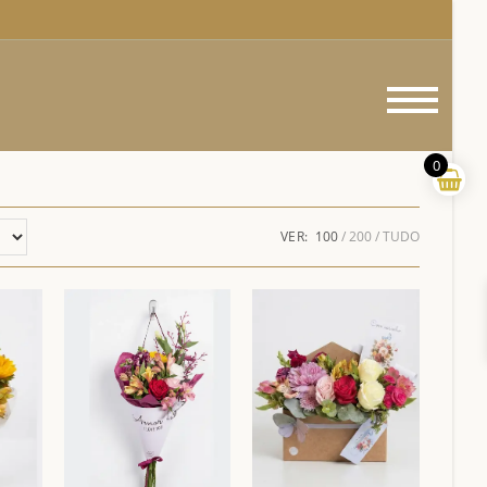
Menu
princi
0
VER:
100
200
TUDO