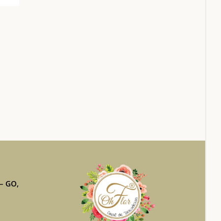
 – GO,