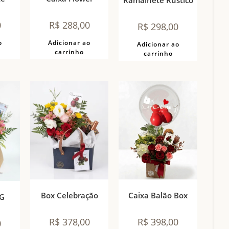
Ramalhete Rústico
0
R$
288,00
R$
298,00
o
Adicionar ao
Adicionar ao
carrinho
carrinho
Caixa Balão Box
Box Celebração
 G
R$
398,00
R$
378,00
0