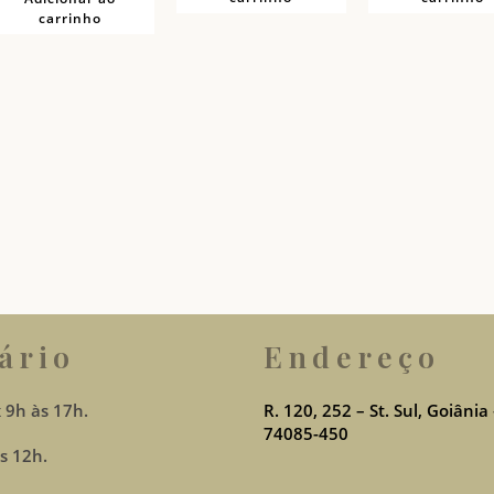
carrinho
ário
Endereço
 9h às 17h.
R. 120, 252 – St. Sul, Goiânia
74085-450
s 12h.