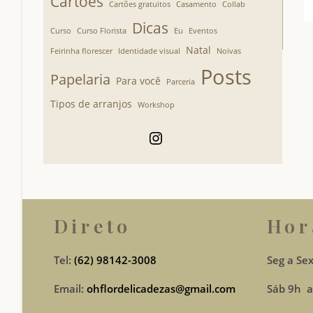
Cartões
Cartões gratuitos
Casamento
Collab
Dicas
Curso
Curso Florista
Eu
Eventos
Natal
Feirinha florescer
Identidade visual
Noivas
Posts
Papelaria
Para você
Parceria
Tipos de arranjos
Workshop
Instagram
Direto
Hor
Tel:
(62) 98142-3008
Seg a Sex
Email:
ohflordelicadezas@gmail.com
Sáb 9h a