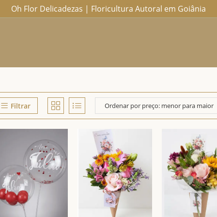
Oh Flor Delicadezas | Floricultura Autoral em Goiânia
Home
Catálogo Completo
Blog
Ocasiões
Ateliê
Sobre
Aprendendo
Contato
Entregas
Filtrar