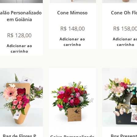
alão Personalizado
Cone Mimoso
Cone Oh Fl
em Goiânia
R$
148,00
R$
158,0
R$
128,00
Adicionar ao
Adicionar a
carrinho
carrinho
Adicionar ao
carrinho
Bag de Flores P
Box Presen