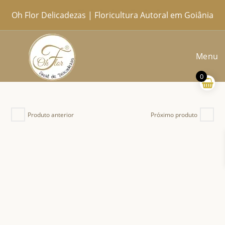
Ir
Oh Flor Delicadezas | Floricultura Autoral em Goiânia
Home
Catálogo Completo
Blog
Ocasiões
Ateliê
Sobre
Aprendendo
Contato
Entregas
para
o
conteúdo
Menu
0
Produto anterior
Próximo produto