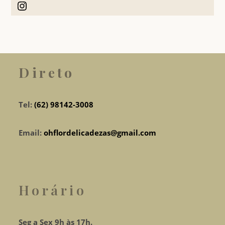
Instagram
Direto
Tel:
(62) 98142-3008
Email:
ohflordelicadezas@gmail.com
Horário
Seg a Sex 9h às 17h.