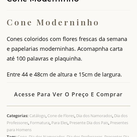
Cone Moderninho
Cones coloridos com flores frescas da semana
e papelarias moderninhas. Acomapnha carta
até 100 palavras e plaquinha.
Entre 44 e 48cm de altura e 15cm de largura.
Acesse Para Ver O Preço E Comprar
Categorias:
Catálogo
,
Cone de Flores
,
Dia dos Namorados
,
Dia dos
Professores
,
Formatura
,
Para Eles
,
Presente Dia dos Pais
,
Presentes
para Homens
Tags:
Cone
,
Dia dos Namorados
,
Dia dos Professores
,
Presentes Dia