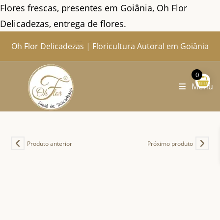
Flores frescas, presentes em Goiânia, Oh Flor
Delicadezas, entrega de flores.
Ir
Oh Flor Delicadezas | Floricultura Autoral em Goiânia
Home
Catálogo Completo
Blog
Ocasiões
Ateliê
Sobre
Aprendendo
Contato
Entregas
para
o
conteúdo
0
Menu
Produto anterior
Próximo produto