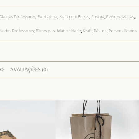
Dia dos Professores
,
Formatura
,
Kraft com Flores
,
Páscoa
,
Personalizados
,
ia dos Professores
,
Flores para Maternidade
,
Kraft
,
Páscoa
,
Personalizados
ÃO
AVALIAÇÕES (0)