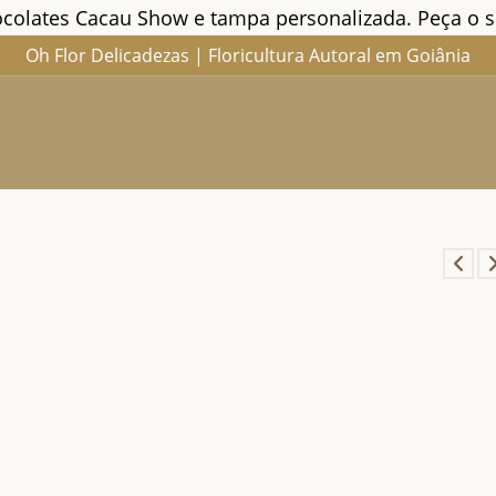
ocolates Cacau Show e tampa personalizada. Peça o s
Oh Flor Delicadezas | Floricultura Autoral em Goiânia
Home
Catálogo Completo
Blog
Ocasiões
Ateliê
Sobre
Aprendendo
Contato
Entregas