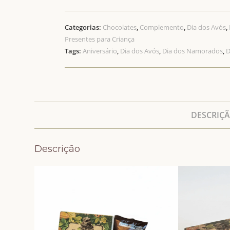
Categorias:
Chocolates
,
Complemento
,
Dia dos Avós
,
Presentes para Criança
Tags:
Aniversário
,
Dia dos Avós
,
Dia dos Namorados
,
D
DESCRIÇ
Descrição