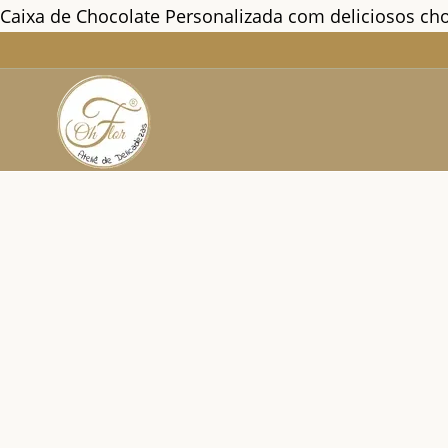
Caixa de Chocolate Personalizada com deliciosos ch
Ir
para
o
conteúdo