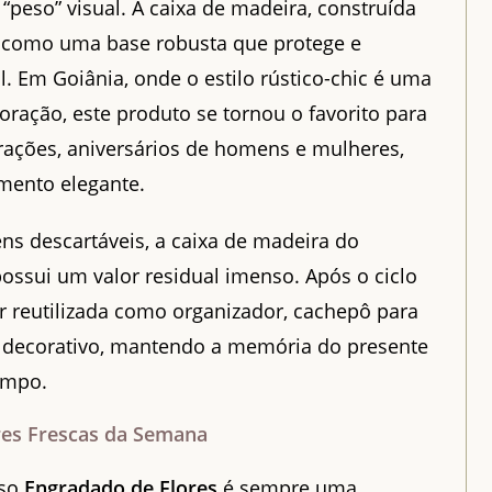
“peso” visual. A caixa de madeira, construída
e como uma base robusta que protege e
al. Em Goiânia, onde o estilo rústico-chic é uma
oração, este produto se tornou o favorito para
ações, aniversários de homens e mulheres,
ento elegante.
ns descartáveis, a caixa de madeira do
ossui um valor residual imenso. Após o ciclo
er reutilizada como organizador, cachepô para
m decorativo, mantendo a memória do presente
empo.
res Frescas da Semana
sso
Engradado de Flores
é sempre uma