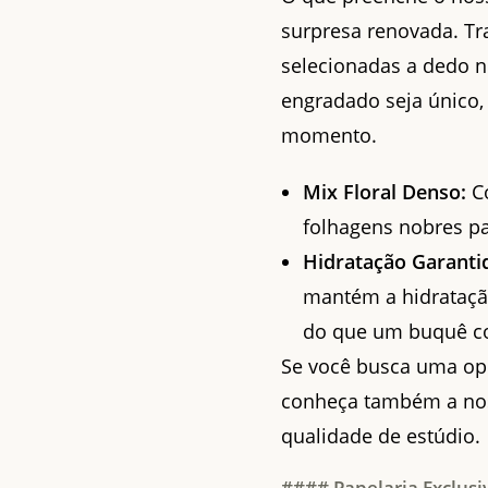
surpresa renovada. Tr
selecionadas a dedo n
engradado seja único, 
momento.
Mix Floral Denso:
Co
folhagens nobres pa
Hidratação Garanti
mantém a hidratação
do que um buquê 
Se você busca uma opç
conheça também a n
qualidade de estúdio.
#### Papelaria Exclusi