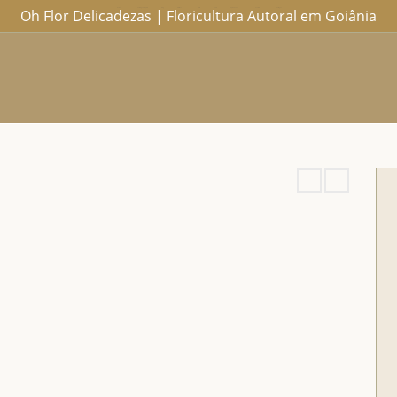
Oh Flor Delicadezas | Floricultura Autoral em Goiânia
Home
Catálogo Completo
Blog
Ocasiões
Ateliê
Sobre
Aprendendo
Contato
Entregas