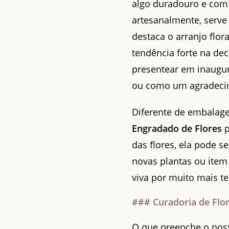
algo duradouro e com 
artesanalmente, serv
destaca o arranjo flor
tendência forte na dec
presentear em inaugur
ou como um agradecim
Diferente de embalage
Engradado de Flores
p
das flores, ela pode s
novas plantas ou ite
viva por muito mais t
### Curadoria de Flo
O que preenche o no