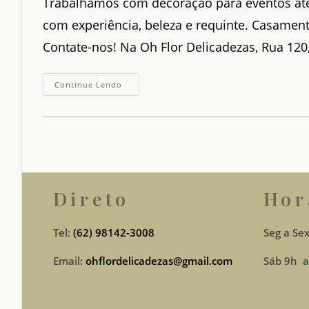
Trabalhamos com decoração para eventos at
com experiência, beleza e requinte. Casamento
Contate-nos! Na Oh Flor Delicadezas, Rua 120
Eventos
Continue Lendo
Para
Até
100
Convidados
Direto
Hor
Tel:
(62) 98142-3008
Seg a Sex
Email:
ohflordelicadezas@gmail.com
Sáb 9h a