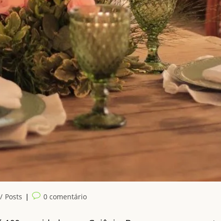
Comentários
/
Posts
0 comentário
do
post: