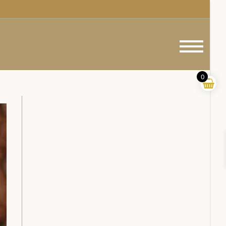
Menu
princi
0