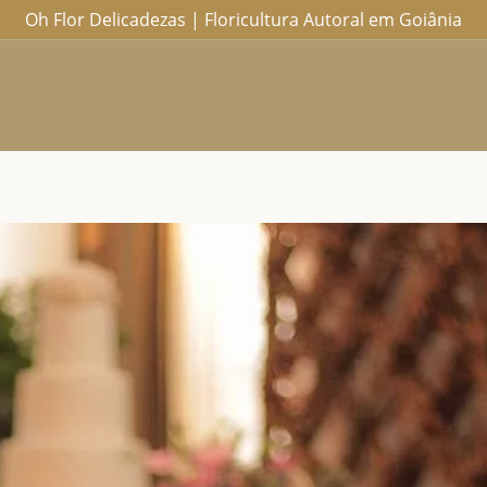
Oh Flor Delicadezas | Floricultura Autoral em Goiânia
Home
Catálogo Completo
Blog
Ocasiões
Ateliê
Sobre
Aprendendo
Contato
Entregas