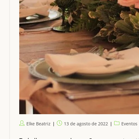
Autor
Post
Categoria
Elke Beatriz
13 de agosto de 2022
Eventos
do
publicado:
do
post:
post: