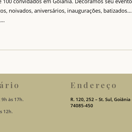
é 100 convidados em Goiânia. Decoramos seu evento
s, noivados, aniversários, inaugurações, batizados...
,…
ário
Endereço
 9h às 17h.
R. 120, 252 – St. Sul, Goiânia
74085-450
s 12h.