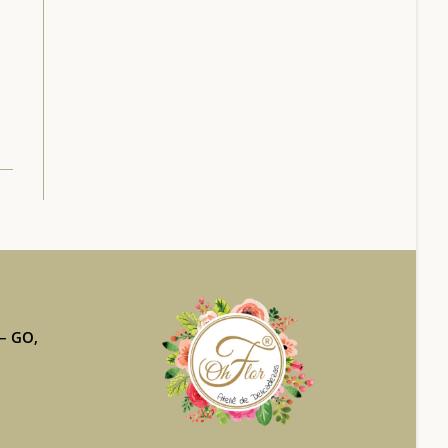
 – GO,