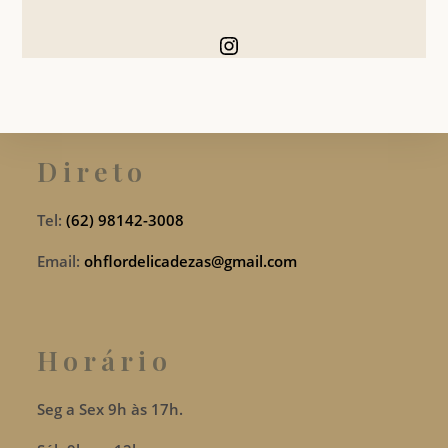
Instagram
Direto
Tel:
(62) 98142-3008
Email:
ohflordelicadezas@gmail.com
Horário
Seg a Sex 9h às 17h.