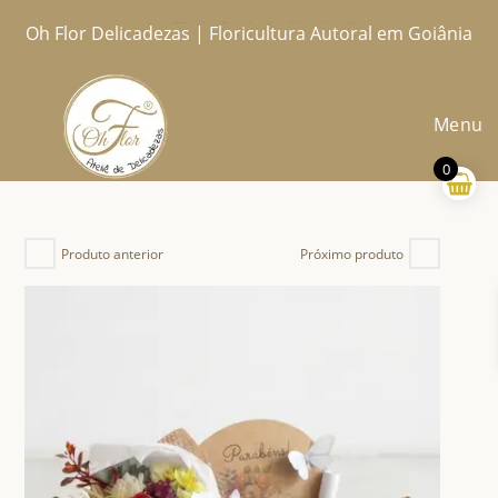
Ir
Oh Flor Delicadezas | Floricultura Autoral em Goiânia
Home
Catálogo Completo
Blog
Ocasiões
Ateliê
Sobre
Aprendendo
Contato
Entregas
para
o
conteúdo
Menu
0
Produto anterior
Próximo produto