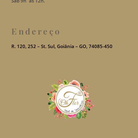
Sáb 9h as 12h.
Endereço
R. 120, 252 – St. Sul, Goiânia – GO, 74085-450