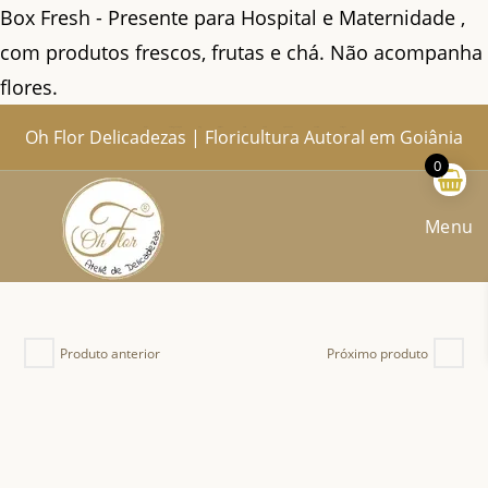
Box Fresh - Presente para Hospital e Maternidade ,
com produtos frescos, frutas e chá. Não acompanha
flores.
Ir
Oh Flor Delicadezas | Floricultura Autoral em Goiânia
Home
Catálogo Completo
Blog
Ocasiões
Ateliê
Sobre
Aprendendo
Contato
Entregas
para
0
o
conteúdo
Menu
Produto anterior
Próximo produto