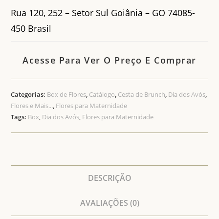
Rua 120, 252 – Setor Sul Goiânia – GO 74085-
450 Brasil
Acesse Para Ver O Preço E Comprar
Categorias:
Box de Flores
,
Catálogo
,
Cesta de Brunch
,
Dia dos Avós
,
Flores e Mais...
,
Flores para Maternidade
Tags:
Box
,
Dia dos Avós
,
Flores para Maternidade
DESCRIÇÃO
AVALIAÇÕES (0)