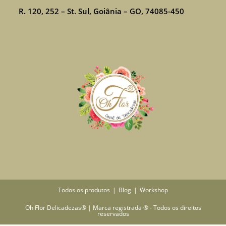
R. 120, 252 – St. Sul, Goiânia – GO, 74085-450
Todos os produtos
Blog
Workshop
Oh Flor Delicadezas® | Marca registrada ® - Todos os direitos
reservados