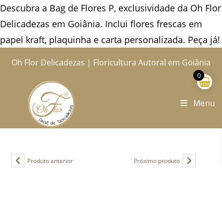
Descubra a Bag de Flores P, exclusividade da Oh Flor
Delicadezas em Goiânia. Inclui flores frescas em
papel kraft, plaquinha e carta personalizada. Peça já!
Ir
Oh Flor Delicadezas | Floricultura Autoral em Goiânia
Home
Catálogo Completo
Blog
Ocasiões
Ateliê
Sobre
Aprendendo
Contato
Entregas
para
0
o
conteúdo
Menu
Produto anterior
Próximo produto