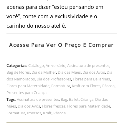
apenas para dizer “estou pensando em
você”, conte com a exclusividade e o
carinho do nosso ateliê.
Acesse Para Ver O Preço E Comprar
Categorias:
Catálogo
,
Aniversário
,
Assinatura de presentes
,
Bag de Flores
,
Dia da Mulher
,
Dia das Mães
,
Dia dos Avós
,
Dia
dos Namorados
,
Dia dos Professores
,
Flores para Bailarinas
,
Flores para Maternidade
,
Formatura
,
Kraft com Flores
,
Páscoa
,
Presentes para Criança
Tags:
Assinatura de presentes
,
Bag
,
Ballet
,
Criança
,
Dia das
Mães
,
Dia dos Avós
,
Flores frescas
,
Flores para Maternidade
,
Formatura
,
Imersos
,
Kraft
,
Páscoa