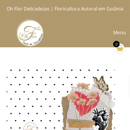
Ir
Oh Flor Delicadezas | Floricultura Autoral em Goiânia
Home
Catálogo Completo
Blog
Ocasiões
Ateliê
Sobre
Aprendendo
Contato
Entregas
para
o
conteúdo
Menu
0