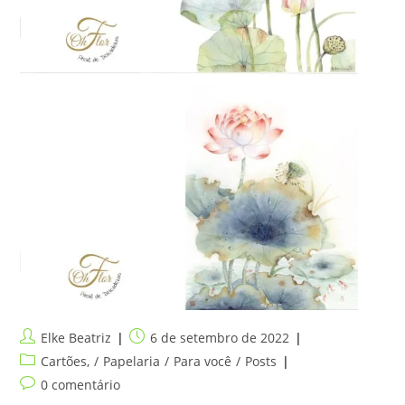
Autor
Post
Elke Beatriz
6 de setembro de 2022
do
publicado:
Categoria
Cartões,
/
Papelaria
/
Para você
/
Posts
post:
do
Comentários
0 comentário
post:
do