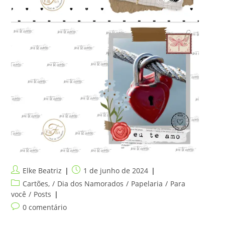
Autor
Post
Elke Beatriz
1 de junho de 2024
do
publicado:
Categoria
Cartões,
/
Dia dos Namorados
/
Papelaria
/
Para
post:
do
você
/
Posts
post:
Comentários
0 comentário
do