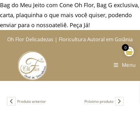
Bag do Meu Jeito com Cone Oh Flor, Bag G exclusiva,
carta, plaquinha o que mais você quiser, podendo
enviar para o nossoateliê. Peça Já!
Ir
Oh Flor Delicadezas | Floricultura Autoral em Goiânia
Home
Catálogo Completo
Blog
Ocasiões
Ateliê
Sobre
Aprendendo
Contato
Entregas
para
0
o
conteúdo
Menu
Produto anterior
Próximo produto