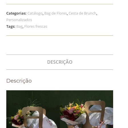
Categorias:
Catálogo
,
Bag de Flores
,
Cesta de Brunch
,
Personalizados
Tags:
Bag
,
Flores frescas
DESCRIÇÃO
Descrição