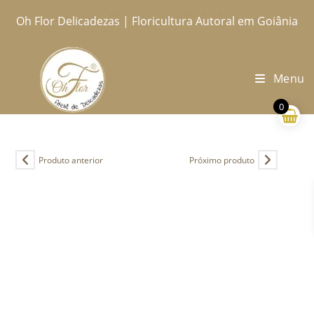
Ir
Oh Flor Delicadezas | Floricultura Autoral em Goiânia
Home
Catálogo Completo
Blog
Ocasiões
Ateliê
Sobre
Aprendendo
Contato
Entregas
para
o
conteúdo
Menu
0
Produto anterior
Próximo produto