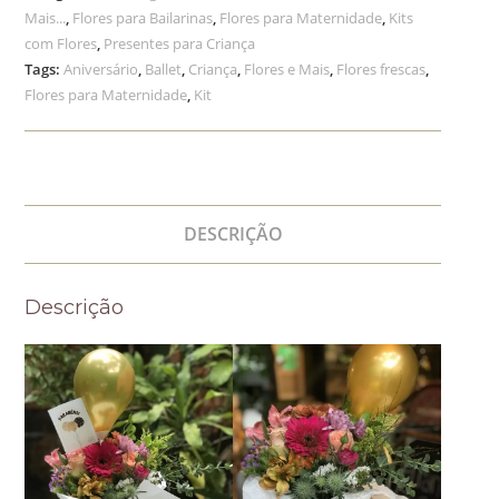
Mais...
,
Flores para Bailarinas
,
Flores para Maternidade
,
Kits
com Flores
,
Presentes para Criança
Tags:
Aniversário
,
Ballet
,
Criança
,
Flores e Mais
,
Flores frescas
,
Flores para Maternidade
,
Kit
DESCRIÇÃO
Descrição