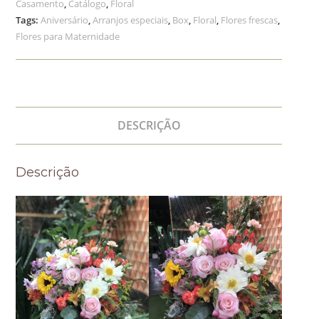
Casamento
,
Catálogo
,
Floral
Tags:
Aniversário
,
Arranjos especiais
,
Box
,
Floral
,
Flores frescas
,
Flores para Maternidade
DESCRIÇÃO
Descrição