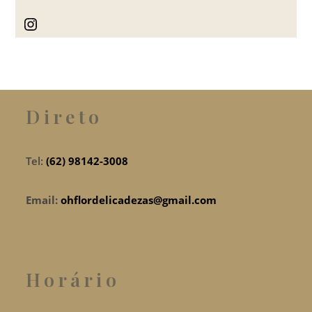
Instagram
Direto
Tel:
(62) 98142-3008
Email:
ohflordelicadezas@gmail.com
Horário