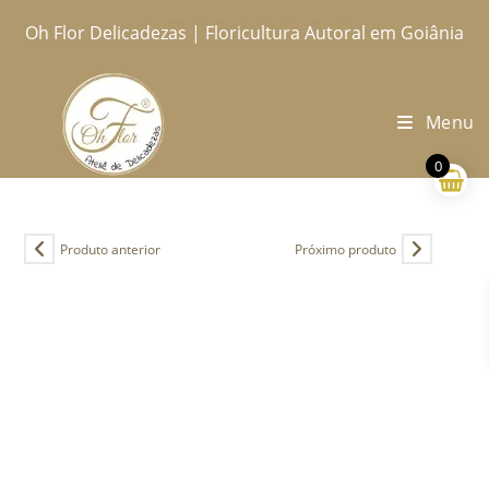
Ir
Oh Flor Delicadezas | Floricultura Autoral em Goiânia
Home
Catálogo Completo
Blog
Ocasiões
Ateliê
Sobre
Aprendendo
Contato
Entregas
para
o
conteúdo
Menu
0
Produto anterior
Próximo produto