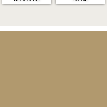
Direto
Ho
Tel:
(62) 98142-3008
Seg a Se
Email:
ohflordelicadezas@gmail.com
Sáb 9h a