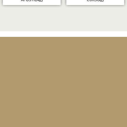
 – GO,