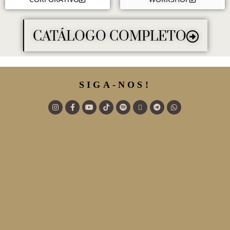
CATÁLOGO COMPLETO
SIGA-NOS!
rário
Endereço
x 9h às 17h.
R. 120, 252 – St. Sul, Goiânia
74085-450
s 12h.