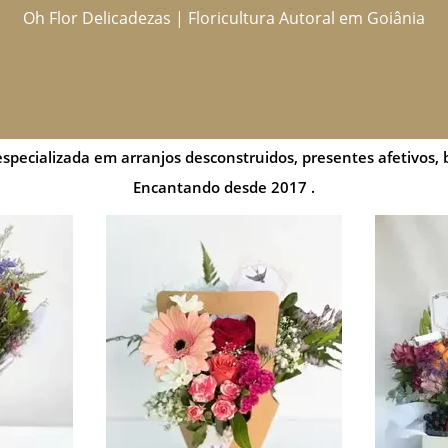
Oh Flor Delicadezas | Floricultura Autoral em Goiânia
Home
Catálogo Completo
Blog
Ocasiões
Ateliê
Sobre
Aprendendo
Contato
Entregas
specializada em arranjos desconstruidos, presentes afetivos, 
Encantando desde 2017 .