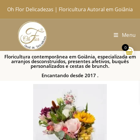
Oh Flor Delicadezas | Floricultura Autoral em Goiânia
Home
Catálogo Completo
Blog
Ocasiões
Ateliê
Sobre
Aprendendo
Contato
Entregas
Menu
0
Floricultura contemporânea em Goiânia, especializada em
arranjos desconstruidos, presentes afetivos, buquês
personalizados e cestas de brunch.
Encantando desde 2017 .