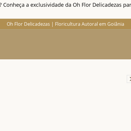
Conheça a exclusividade da Oh Flor Delicadezas par
Oh Flor Delicadezas | Floricultura Autoral em Goiânia
Home
Catálogo Completo
Blog
Ocasiões
Ateliê
Sobre
Aprendendo
Contato
Entregas