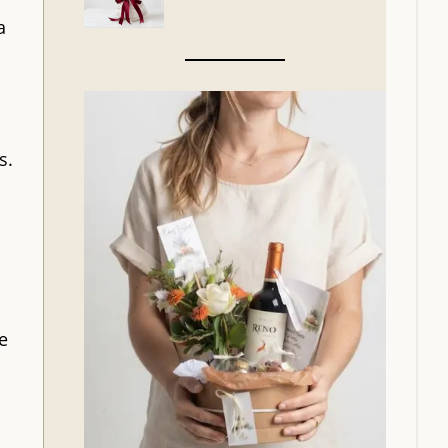
a
s.
e