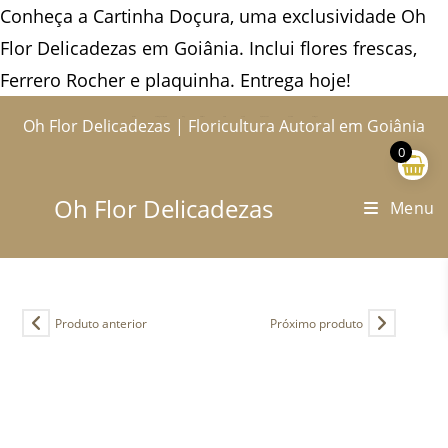
Conheça a Cartinha Doçura, uma exclusividade Oh
Flor Delicadezas em Goiânia. Inclui flores frescas,
Ferrero Rocher e plaquinha. Entrega hoje!
Ir
Oh Flor Delicadezas | Floricultura Autoral em Goiânia
Home
Catálogo Completo
Blog
Ocasiões
Ateliê
Sobre
Aprendendo
Contato
Entregas
para
0
o
conteúdo
Oh Flor Delicadezas
Menu
Produto anterior
Próximo produto