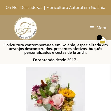
Oh Flor Delicadezas | Floricultura Autoral em Goiânia
Home
Catálogo Completo
Blog
Ocasiões
Ateliê
Sobre
Aprendendo
Contato
Entregas
Menu
0
Floricultura contemporânea em Goiânia, especializada em
arranjos desconstruidos, presentes afetivos, buquês
personalizados e cestas de brunch.
Encantando desde 2017 .