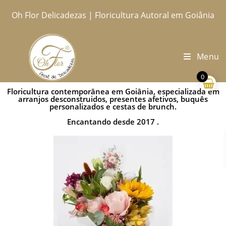
Oh Flor Delicadezas | Floricultura Autoral em Goiânia
Home
Catálogo Completo
Blog
Ocasiões
Ateliê
Sobre
Aprendendo
Contato
Entregas
Menu
0
Floricultura contemporânea em Goiânia, especializada em
arranjos desconstruidos, presentes afetivos, buquês
personalizados e cestas de brunch.
Encantando desde 2017 .