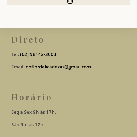
Instagram
Direto
Tel:
(62) 98142-3008
Email:
ohflordelicadezas@gmail.com
Horário
Seg a Sex 9h às 17h.
Sáb 9h as 12h.