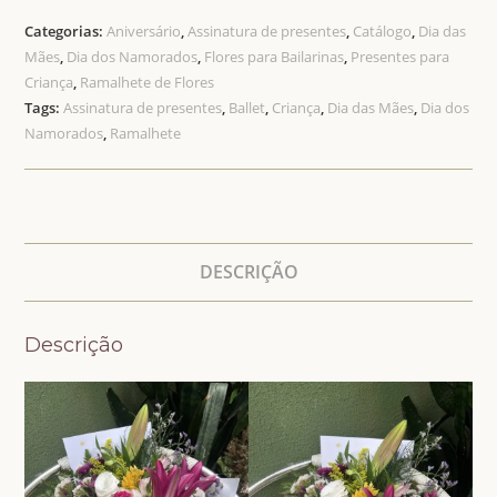
Categorias:
Aniversário
,
Assinatura de presentes
,
Catálogo
,
Dia das
Mães
,
Dia dos Namorados
,
Flores para Bailarinas
,
Presentes para
Criança
,
Ramalhete de Flores
Tags:
Assinatura de presentes
,
Ballet
,
Criança
,
Dia das Mães
,
Dia dos
Namorados
,
Ramalhete
DESCRIÇÃO
Descrição