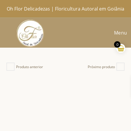
Ir
Oh Flor Delicadezas | Floricultura Autoral em Goiânia
Home
Catálogo Completo
Blog
Ocasiões
Ateliê
Sobre
Aprendendo
Contato
Entregas
para
o
conteúdo
Menu
0
Produto anterior
Próximo produto