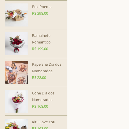
Box Poema
R$
398,00
Ramalhete
Romântico
R$
199,00
Papelaria Dia dos
Namorados
R$
28,00
Cone Dia dos
Namorados
R$
168,00
Kit I Love You
R$
168,00