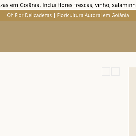
s em Goiânia. Inclui flores frescas, vinho, salaminho
Oh Flor Delicadezas | Floricultura Autoral em Goiânia
Home
Catálogo Completo
Blog
Ocasiões
Ateliê
Sobre
Aprendendo
Contato
Entregas