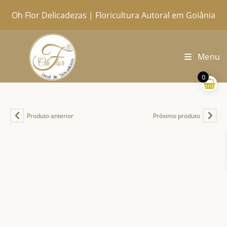
Ir
Oh Flor Delicadezas | Floricultura Autoral em Goiânia
Home
Catálogo Completo
Blog
Ocasiões
Ateliê
Sobre
Aprendendo
Contato
Entregas
para
o
conteúdo
Menu
0
Produto anterior
Próximo produto