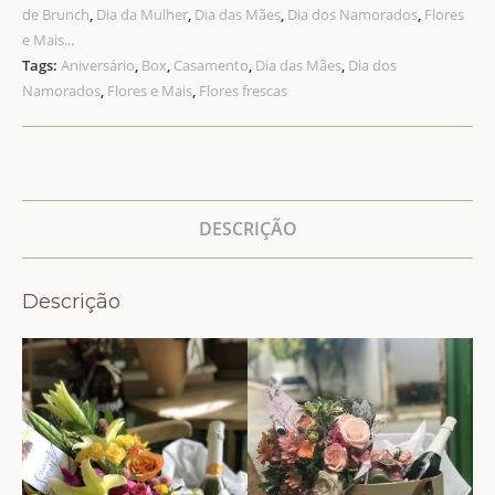
de Brunch
,
Dia da Mulher
,
Dia das Mães
,
Dia dos Namorados
,
Flores
e Mais...
Tags:
Aniversário
,
Box
,
Casamento
,
Dia das Mães
,
Dia dos
Namorados
,
Flores e Mais
,
Flores frescas
DESCRIÇÃO
Descrição