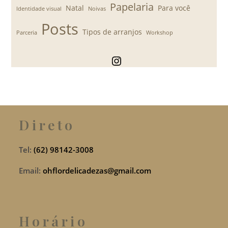
Papelaria
Natal
Para você
Identidade visual
Noivas
Posts
Tipos de arranjos
Parceria
Workshop
Instagram
Direto
Tel:
(62) 98142-3008
Email:
ohflordelicadezas@gmail.com
Horário