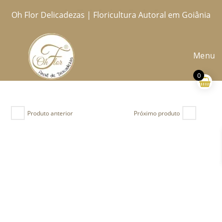
Ir
Oh Flor Delicadezas | Floricultura Autoral em Goiânia
Home
Catálogo Completo
Blog
Ocasiões
Ateliê
Sobre
Aprendendo
Contato
Entregas
para
o
conteúdo
Menu
0
Produto anterior
Próximo produto