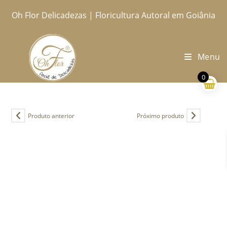
Ir
Oh Flor Delicadezas | Floricultura Autoral em Goiânia
Home
Catálogo Completo
Blog
Ocasiões
Ateliê
Sobre
Aprendendo
Contato
Entregas
para
o
conteúdo
Menu
0
Produto anterior
Próximo produto