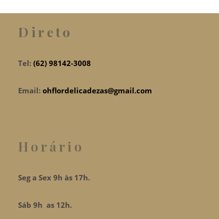
Direto
Tel:
(62) 98142-3008
Email:
ohflordelicadezas@gmail.com
Horário
Seg a Sex 9h às 17h.
Sáb 9h as 12h.