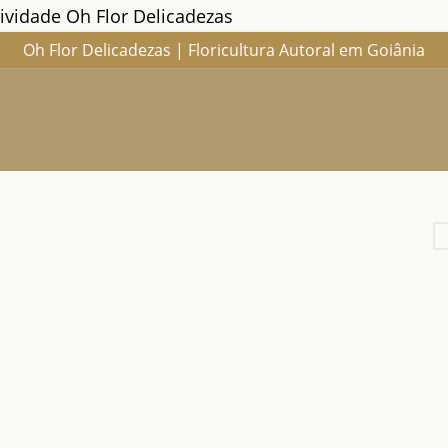
sividade Oh Flor Delicadezas
Oh Flor Delicadezas | Floricultura Autoral em Goiânia
Home
Catálogo Completo
Blog
Ocasiões
Ateliê
Sobre
Aprendendo
Contato
Entregas