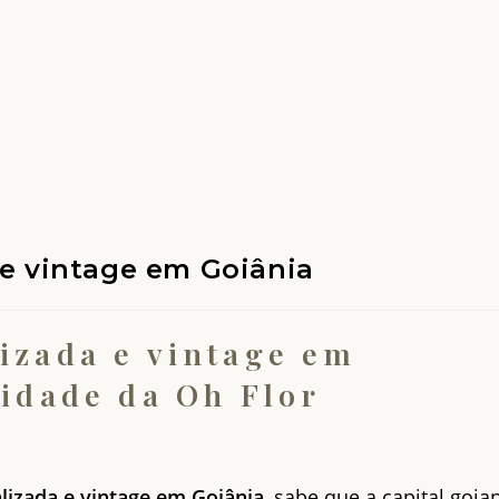
 e vintage em Goiânia
izada e vintage em
vidade da Oh Flor
lizada e vintage em Goiânia
, sabe que a capital goia