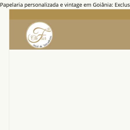
Papelaria personalizada e vintage em Goiânia: Exclu
Ir
para
o
conteúdo