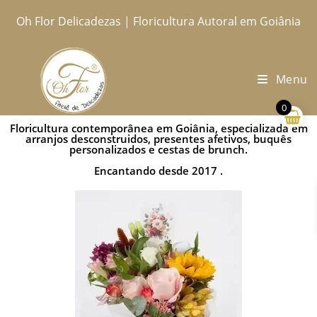
Oh Flor Delicadezas | Floricultura Autoral em Goiânia
Home
Catálogo Completo
Blog
Ocasiões
Ateliê
Sobre
Aprendendo
Contato
Entregas
Menu
0
Floricultura contemporânea em Goiânia, especializada em
arranjos desconstruidos, presentes afetivos, buquês
personalizados e cestas de brunch.
Encantando desde 2017 .